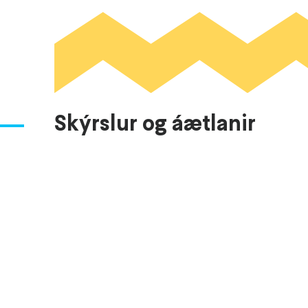
Skýrslur og áætlanir