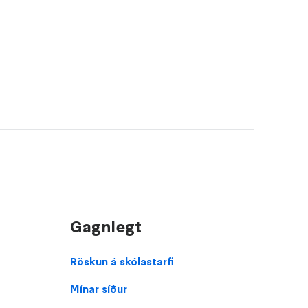
Gagnlegt
Domain
Röskun á skólastarfi
menu
Mínar síður
for