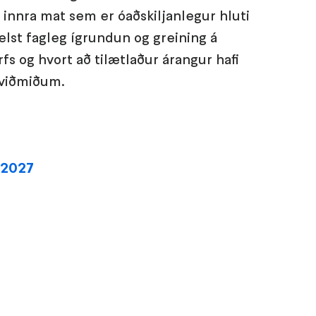
 innra mat sem er óaðskiljanlegur hluti
 felst fagleg ígrundun og greining á
fs og hvort að tilætlaður árangur hafi
m viðmiðum.
-2027