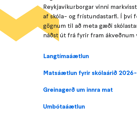
Reykjavíkurborgar vinni markvisst
af skóla- og frístundastarfi. Í því
gögnum til að meta gæði skólastar
náðst út frá fyrir fram ákveðnu
Langtímaáætlun
Matsáætlun fyrir skólaárið 2026
Greinagerð um innra mat
Umbótaáætlun