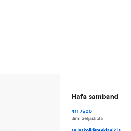
Hafa samband
411 7500
Sími Seljaskóla
seljaskoli@reykjavik.is