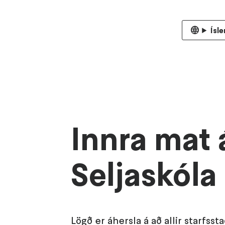
Ísl
Innra mat á
Seljaskóla
Lögð er áhersla á að allir starfsst