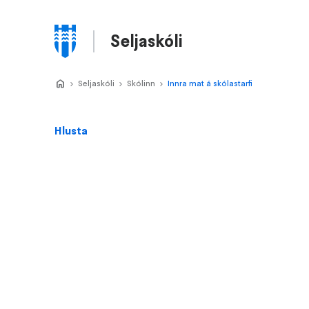
Stökkva
að
Seljaskóli
meginefni
Valmynd
Home
Seljaskóli
>
Skólinn
>
Innra mat á skólastarfi
>
Hlusta